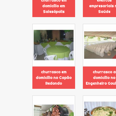
churrasco em
eventos
domicílio em
empresariais 
Salesópolis
Saúde
churrasco em
churrasco a
domicílio no Capão
domicílio no
Redondo
Engenheiro Gou