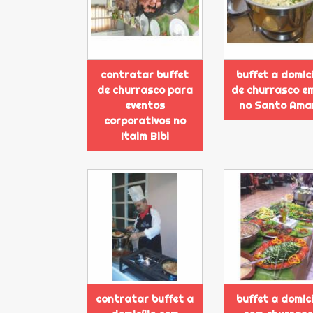
contratar buffet
buffet a domicí
de churrasco para
de churrasco e
eventos
no Santo Ama
corporativos no
Itaim Bibi
contratar buffet a
buffet a domicí