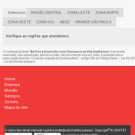
Selecione:
REGIÃO CENTRAL
ZONA LESTE
ZONA NORTE
ZONA OESTE
ZONA SUL
ABCD
GRANDE SÃO PAULO
Verifique as regiões que atendemos
O conteúdo do texto "
Buffet a Domicílio com Churrasco na Vila Guilherme
" é de direito
reservado. Sua reprodução, parcial ou total, mesmo citando nossos links, é proibida sem a
autorização do autor. Crime de violação de direito autoral – artigo 184 do Código Penal –
Lei 9610/
- Lei de direitos autorais
.
Home
Empresa
Missão
Serviços
Contato
Mapa do site
©
O inteiro teor deste site está sujeito à proteção de direitos autorais. Copyright
BJ BUFFET