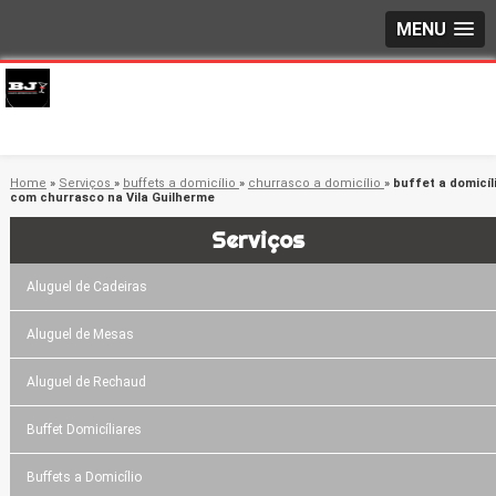
MENU
Home
»
Serviços
»
buffets a domicílio
»
churrasco a domicílio
»
buffet a domicíl
com churrasco na Vila Guilherme
Serviços
Aluguel de Cadeiras
Aluguel de Mesas
Aluguel de Rechaud
Buffet Domicíliares
Buffets a Domicílio