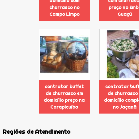
domicílio com
com churras
churrasco no
preço no Emb
Campo Limpo
Guaçú
contratar buffet
contratar buf
de churrasco em
de churrasco
domicílio preço na
domicílio compl
Carapicuíba
no Jaçanã
Regiões de Atendimento