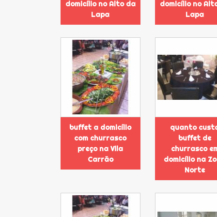
domicílio no Alto da
domicílio no Alt
Lapa
Lapa
buffet a domicílio
quanto cust
com churrasco
buffet de
preço na Vila
churrasco e
Carrão
domicílio na Z
Norte