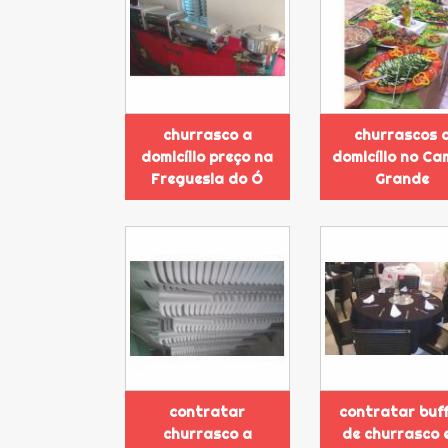
churrasco a
churrascos 
domicílio preço na
domicílio no C
Freguesia do Ó
Grande
contratar
contratar buf
churrasco a
de churrasco 