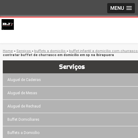
MENU
Home
»
Serviços
»
buffets a domicílio
»
buffet infantil a domicílio com churrasc
contratar buffet de churrasco em domicílio em sp na Ibirapuera
Serviços
Aluguel de Cadeiras
Aluguel de Mesas
Aluguel de Rechaud
Buffet Domicíliares
Buffets a Domicílio