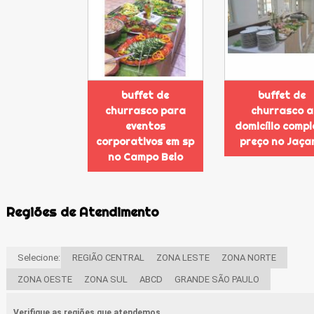
buffet de
buffet de
churrasco para
churrasco a
eventos
domicílio compl
corporativos em sp
preço no Jaça
no Campo Belo
Regiões de Atendimento
Selecione:
REGIÃO CENTRAL
ZONA LESTE
ZONA NORTE
ZONA OESTE
ZONA SUL
ABCD
GRANDE SÃO PAULO
Verifique as regiões que atendemos