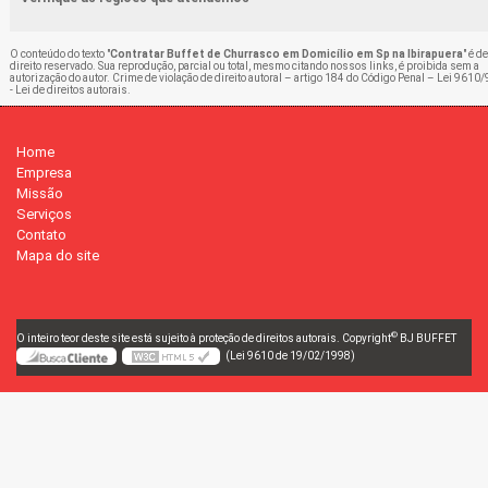
O conteúdo do texto "
Contratar Buffet de Churrasco em Domicílio em Sp na Ibirapuera
" é de
direito reservado. Sua reprodução, parcial ou total, mesmo citando nossos links, é proibida sem a
autorização do autor. Crime de violação de direito autoral – artigo 184 do Código Penal –
Lei 9610/
- Lei de direitos autorais
.
Home
Empresa
Missão
Serviços
Contato
Mapa do site
©
O inteiro teor deste site está sujeito à proteção de direitos autorais. Copyright
BJ BUFFET
(Lei 9610 de 19/02/1998)