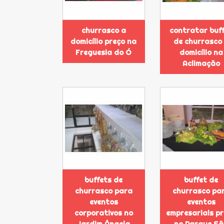
churrasco a
contratar buf
domicílio preço na
de churrasco
Freguesia do Ó
domicílio na
Aclimação
buffets de
buffet de
churrasco para
churrasco pa
eventos
eventos
corporativos no
empresariais p
Jardim Ângela
no Parque S