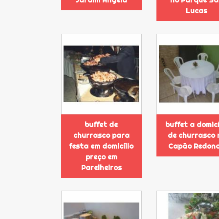
Lucas
buffet de
buffet a domicí
churrasco para
de churrasco 
festa em domicílio
Capão Redon
preço em
Parelheiros