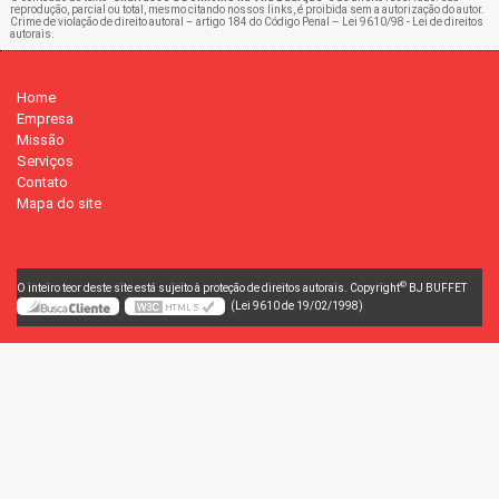
reprodução, parcial ou total, mesmo citando nossos links, é proibida sem a autorização do autor.
Crime de violação de direito autoral – artigo 184 do Código Penal –
Lei 9610/98 - Lei de direitos
autorais
.
Home
Empresa
Missão
Serviços
Contato
Mapa do site
©
O inteiro teor deste site está sujeito à proteção de direitos autorais. Copyright
BJ BUFFET
(Lei 9610 de 19/02/1998)