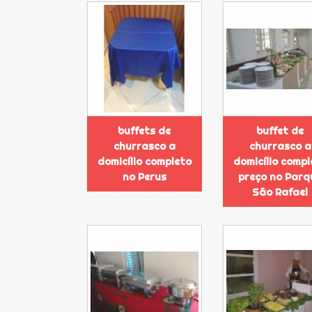
buffets de
buffet de
churrasco a
churrasco a
domicílio completo
domicílio compl
no Perus
preço no Parq
São Rafael