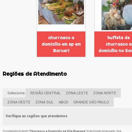
churrasco a
buffets de
domicílio em sp em
churrasco a
Barueri
domicílio no S
Regiões de Atendimento
Selecione:
REGIÃO CENTRAL
ZONA LESTE
ZONA NORTE
ZONA OESTE
ZONA SUL
ABCD
GRANDE SÃO PAULO
Verifique as regiões que atendemos
O conteúdo do texto "
Churrasco a Domicílio na Vila Buarque
" é de direito reservado. Sua