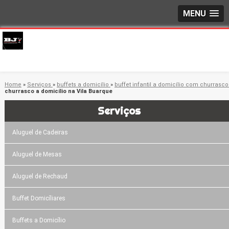
MENU
Home
»
Serviços
»
buffets a domicílio
»
buffet infantil a domicílio com churrasc
churrasco a domicílio na Vila Buarque
Serviços
Aluguel de Cadeiras
Aluguel de Mesas
Aluguel de Rechaud
Buffet Domicíliares
Buffets a Domicílio