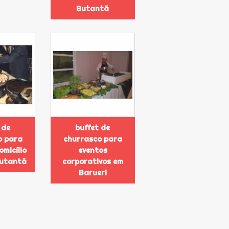
Butantã
 de
buffet de
o para
churrasco para
omicílio
eventos
Butantã
corporativos em
Barueri