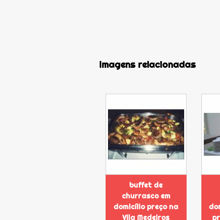
Imagens relacionadas
buffet de
churrasco em
domicílio preço na
dom
Vila Medeiros
p