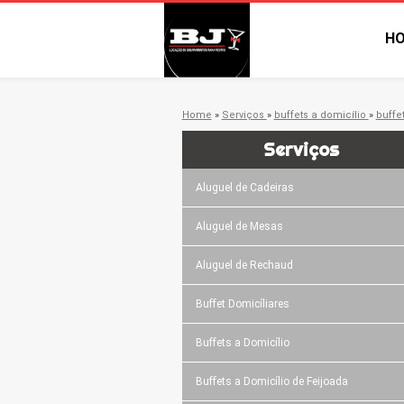
H
Home
»
Serviços
»
buffets a domicílio
»
buffe
Serviços
Aluguel de Cadeiras
Aluguel de Mesas
Aluguel de Rechaud
Buffet Domicíliares
Buffets a Domicílio
Buffets a Domicílio de Feijoada