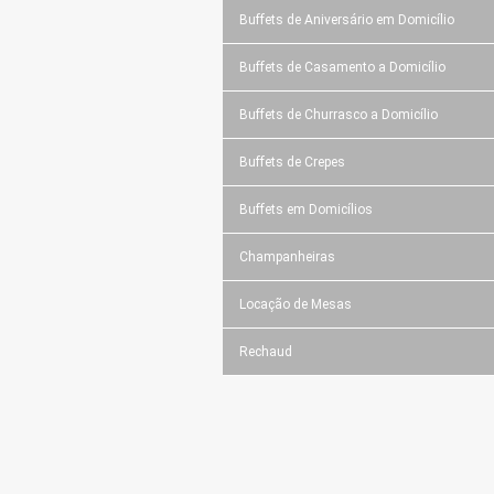
Buffets de Aniversário em Domicílio
Buffets de Casamento a Domicílio
Buffets de Churrasco a Domicílio
Buffets de Crepes
Buffets em Domicílios
Champanheiras
Locação de Mesas
Rechaud