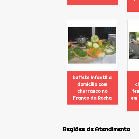
buffets infantil a
domicílio com
c
churrasco no
fe
Franco da Rocha
em 
Regiões de Atendimento