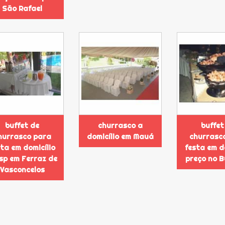
São Rafael
buffet de
churrasco a
buffet
hurrasco para
domicílio em Mauá
churrasc
sta em domicílio
festa em d
sp em Ferraz de
preço no 
Vasconcelos