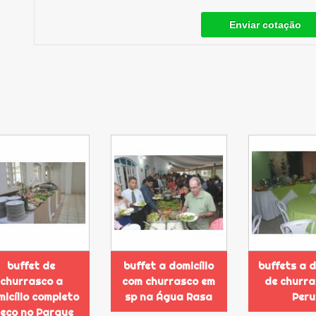
Enviar cotação
buffet de
buffet a domicílio
buffets a d
churrasco a
com churrasco em
de churra
icílio completo
sp na Água Rasa
Peru
reço no Parque