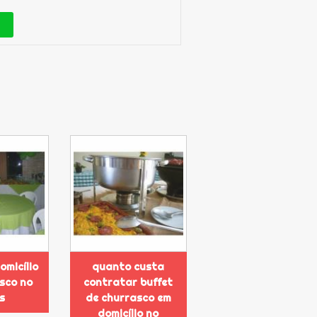
omicílio
quanto custa
sco no
contratar buffet
s
de churrasco em
domicílio no