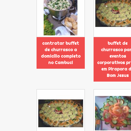
contratar buffet
buffet de
de churrasco a
churrasco pa
domicílio completo
eventos
no Cambuci
corporativos p
em Pirapora 
Bom Jesus