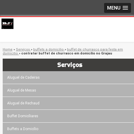
MENU
Home
»
Serviços
»
buffets a domicílio
»
buffet de churrasco para festa em
domicílio
»
contratar buffet de churrasco em domicílio no Grajau
Serviços
Aluguel de Cadeiras
Aluguel de Mesas
Aluguel de Rechaud
Buffet Domicíliares
Buffets a Domicílio