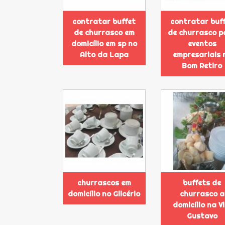
contratar buffet
contratar buf
de churrasco em
de churrasco p
domicílio em sp no
eventos
Alto da Lapa
empresariais 
Bom Retiro
churrascos em
buffets de
domicílio no Glicério
churrasco a
domicílio na Vi
Gustavo