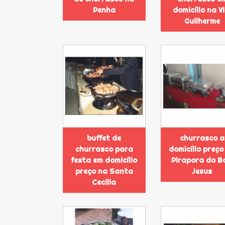
Penha
domicílio na Vi
Guilherme
buffet de
churrasco a
churrasco para
domicílio preço
festa em domicílio
Pirapora do B
preço na Santa
Jesus
Cecília