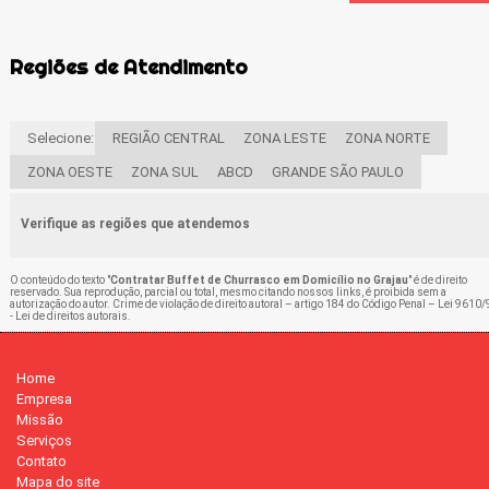
Regiões de Atendimento
Selecione:
REGIÃO CENTRAL
ZONA LESTE
ZONA NORTE
ZONA OESTE
ZONA SUL
ABCD
GRANDE SÃO PAULO
Verifique as regiões que atendemos
O conteúdo do texto "
Contratar Buffet de Churrasco em Domicílio no Grajau
" é de direito
reservado. Sua reprodução, parcial ou total, mesmo citando nossos links, é proibida sem a
autorização do autor. Crime de violação de direito autoral – artigo 184 do Código Penal –
Lei 9610/
- Lei de direitos autorais
.
Home
Empresa
Missão
Serviços
Contato
Mapa do site