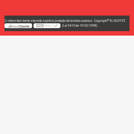
©
O inteiro teor deste site está sujeito à proteção de direitos autorais. Copyright
BJ BUFFET
(Lei 9610 de 19/02/1998)