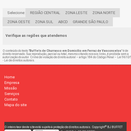
Selecione:
REGIÃO CENTRAL
ZONA LESTE
ZONA NORTE
ZONA OESTE
ZONA SUL
ABCD
GRANDE SÃO PAULO
Verifique as regiões que atendemos
O conteúdo do texto "
Buffets de Churrasco em Domicílio em Ferraz de Vasconcelos
" é de
direito reservado. Sua reprodução, parcial ou total, mesmo citando nossos links, é proibida sem a
autorização do autor. Crime de violação de direito autoral – artigo 184 do Código Penal –
Lei 9610/
- Lei de direitos autorais
.
Home
Empresa
Missão
Serviços
Contato
Mapa do site
©
O inteiro teor deste site está sujeito à proteção de direitos autorais. Copyright
BJ BUFFET