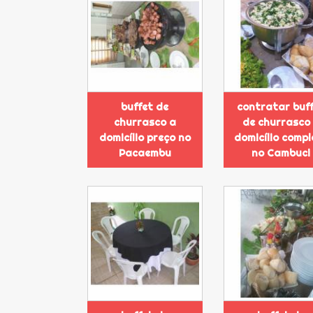
buffet de
contratar buf
churrasco a
de churrasco
domicílio preço no
domicílio compl
Pacaembu
no Cambuci