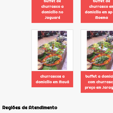
buffet de
buffet de
churrasco a
churrasco e
domicílio no
domicílio em sp
Jaguaré
Moema
churrascos a
buffet a domicí
domicílio em Mauá
com churras
preço em Jara
Regiões de Atendimento