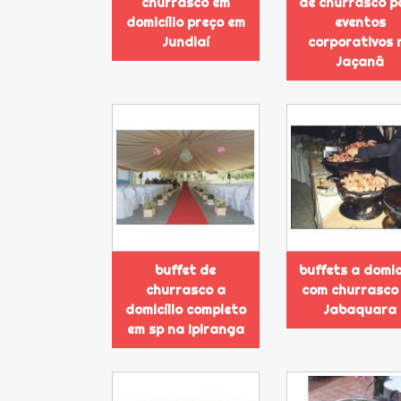
churrasco em
de churrasco p
domicílio preço em
eventos
Jundiaí
corporativos 
Jaçanã
buffet de
buffets a domic
churrasco a
com churrasco
domicílio completo
Jabaquara
em sp na Ipiranga