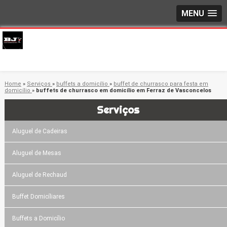
MENU
Home
»
Serviços
»
buffets a domicílio
»
buffet de churrasco para festa em
domicílio
»
buffets de churrasco em domicílio em Ferraz de Vasconcelos
Serviços
Aluguel de Cadeiras
Aluguel de Mesas
Aluguel de Rechaud
Buffet Domicíliares
Buffets a Domicílio