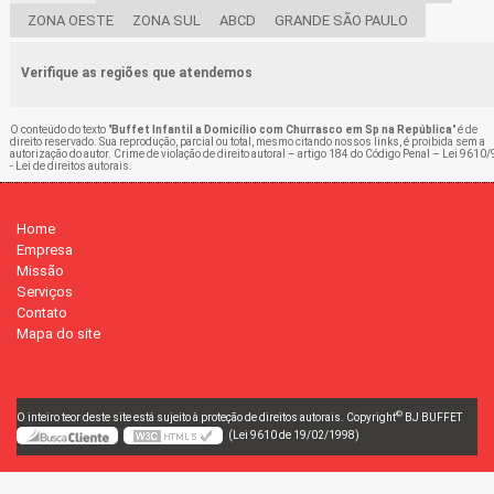
ZONA OESTE
ZONA SUL
ABCD
GRANDE SÃO PAULO
Verifique as regiões que atendemos
O conteúdo do texto "
Buffet Infantil a Domicílio com Churrasco em Sp na República
" é de
direito reservado. Sua reprodução, parcial ou total, mesmo citando nossos links, é proibida sem a
autorização do autor. Crime de violação de direito autoral – artigo 184 do Código Penal –
Lei 9610/
- Lei de direitos autorais
.
Home
Empresa
Missão
Serviços
Contato
Mapa do site
©
O inteiro teor deste site está sujeito à proteção de direitos autorais. Copyright
BJ BUFFET
(Lei 9610 de 19/02/1998)