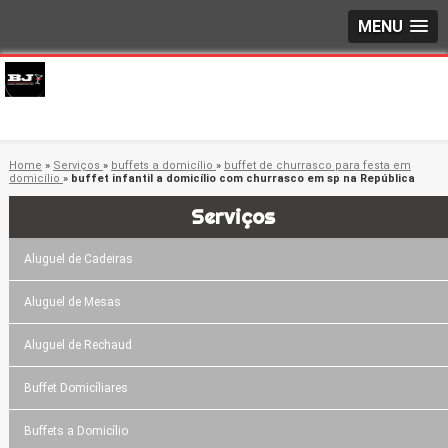
MENU
Home
»
Serviços
»
buffets a domicílio
»
buffet de churrasco para festa em
domicílio
»
buffet infantil a domicílio com churrasco em sp na República
Serviços
Aluguel de Cadeiras
Aluguel de Mesas
Aluguel de Rechaud
Buffet Domicíliares
Buffets a Domicílio