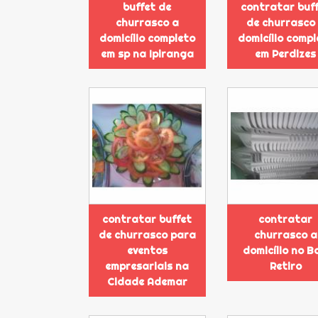
buffet de
contratar buf
churrasco a
de churrasco
domicílio completo
domicílio compl
em sp na Ipiranga
em Perdizes
contratar buffet
contratar
de churrasco para
churrasco a
eventos
domicílio no B
empresariais na
Retiro
Cidade Ademar