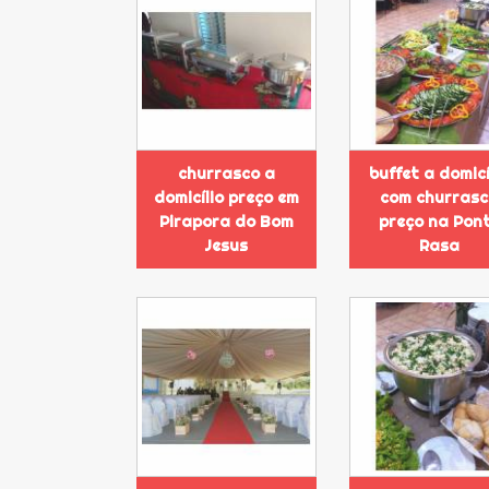
churrasco a
buffet a domicí
domicílio preço em
com churras
Pirapora do Bom
preço na Pon
Jesus
Rasa