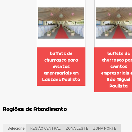
buffets de
buffets de
churrasco para
churrasco pa
eventos
eventos
empresariais em
empresariais 
Lauzane Paulista
São Miguel
Paulista
Regiões de Atendimento
Selecione:
REGIÃO CENTRAL
ZONA LESTE
ZONA NORTE