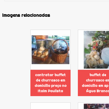
Imagens relacionadas
contratar buffet
buffet de
de churrasco em
churrasco e
domicílio preço no
domicílio em sp
Itaim Paulista
Água Branc