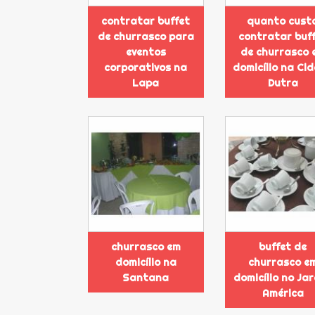
contratar buffet
quanto cust
de churrasco para
contratar buf
eventos
de churrasco 
corporativos na
domicílio na Ci
Lapa
Dutra
churrasco em
buffet de
domicílio na
churrasco e
Santana
domicílio no Ja
América