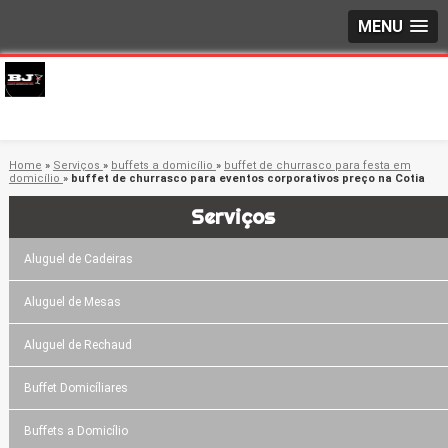
MENU
Home
»
Serviços
»
buffets a domicílio
»
buffet de churrasco para festa em
domicílio
»
buffet de churrasco para eventos corporativos preço na Cotia
Serviços
Aluguel de Cadeiras
Aluguel de Mesas
Aluguel de Rechaud
Buffet Domicíliares
Buffets a Domicílio