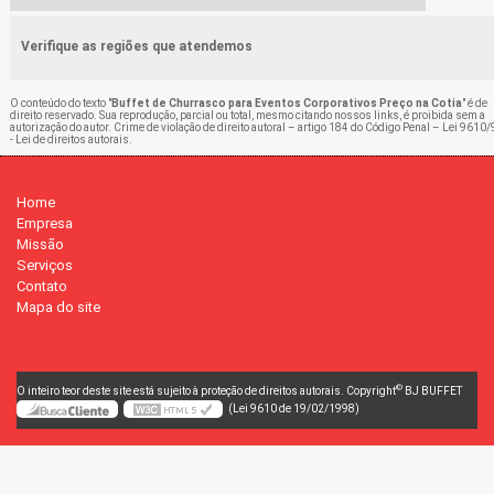
Verifique as regiões que atendemos
O conteúdo do texto "
Buffet de Churrasco para Eventos Corporativos Preço na Cotia
" é de
direito reservado. Sua reprodução, parcial ou total, mesmo citando nossos links, é proibida sem a
autorização do autor. Crime de violação de direito autoral – artigo 184 do Código Penal –
Lei 9610/
- Lei de direitos autorais
.
Home
Empresa
Missão
Serviços
Contato
Mapa do site
©
O inteiro teor deste site está sujeito à proteção de direitos autorais. Copyright
BJ BUFFET
(Lei 9610 de 19/02/1998)