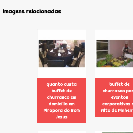
Imagens relacionadas
quanto custa
buffet de
buffet de
churrasco pa
churrasco em
eventos
domicílio em
corporativos 
Pirapora do Bom
Alto de Pinhei
Jesus