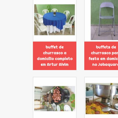
buffet de
buffets de
churrasco a
churrasco pa
domicílio completo
festa em domicí
em Artur Alvim
no Jabaquar