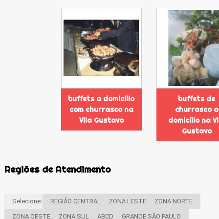
buffets a domicílio
buffets de
com churrasco na
churrasco a
Vila Gustavo
domicílio na Vi
Gustavo
Regiões de Atendimento
Selecione:
REGIÃO CENTRAL
ZONA LESTE
ZONA NORTE
ZONA OESTE
ZONA SUL
ABCD
GRANDE SÃO PAULO