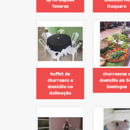
Tavares
Itaquera
buffet de
churrascos 
churrasco a
domicílio em S
domicílio na
Domingos
Aclimação