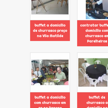
buffet a domicílio
contratar buff
de churrasco preço
domicílio co
na Vila Matilde
churrasco e
Parelheiros
buffet a domicílio
buffet de
com churrasco em
churrasco a
sp no Raposo
domicílio na