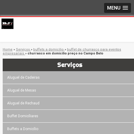
MENU
Home
»
Serviços
»
buffets a domicílio
»
buffet de churrasco para eventos
empresariais
»
churrasco em domicílio preço no Campo Belo
Serviços
Aluguel de Cadeiras
Aluguel de Mesas
Aluguel de Rechaud
Buffet Domicíliares
Buffets a Domicílio