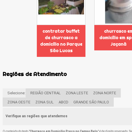
contratar buffet
churrasco e
de churrasco a
domicílio em sp
domicílio no Parque
Jaçanã
São Lucas
Regiões de Atendimento
Selecione:
REGIÃO CENTRAL
ZONA LESTE
ZONA NORTE
ZONA OESTE
ZONA SUL
ABCD
GRANDE SÃO PAULO
Verifique as regiões que atendemos
O conteúdo do texto "
Churrasco em Domicílio Preço no Campo Belo
" é de direito reservado. S