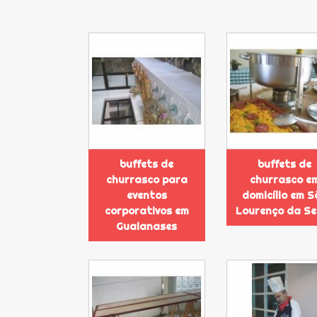
buffets de
buffets de
churrasco para
churrasco e
eventos
domicílio em S
corporativos em
Lourenço da Se
Guaianases