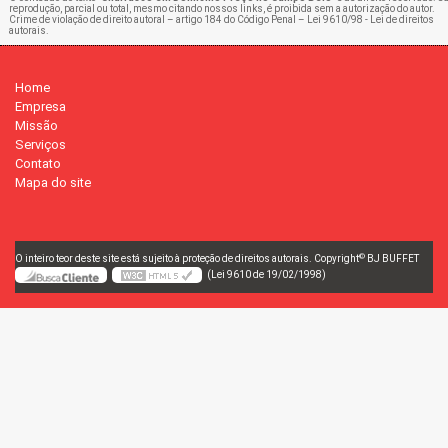
reprodução, parcial ou total, mesmo citando nossos links, é proibida sem a autorização do autor.
Crime de violação de direito autoral – artigo 184 do Código Penal –
Lei 9610/98 - Lei de direitos
autorais
.
Home
Empresa
Missão
Serviços
Contato
Mapa do site
©
O inteiro teor deste site está sujeito à proteção de direitos autorais. Copyright
BJ BUFFET
(Lei 9610 de 19/02/1998)