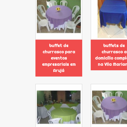
buffet de
buffets de
churrasco para
churrasco a
eventos
domicílio compl
empresariais em
na Vila Maria
Arujá