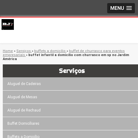
MENU
Home
»
Serviços
»
buffets a domicílio
»
buffet de churrasco para eventos
empresariais
»
buffet infantil a domicílio com churrasco em sp no Jardim
América
Serviços
Aluguel de Cadeiras
Aluguel de Mesas
Aluguel de Rechaud
Buffet Domicíliares
Buffets a Domicílio