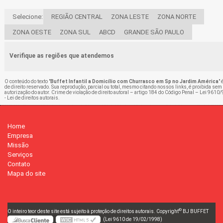
Selecione:
REGIÃO CENTRAL
ZONA LESTE
ZONA NORTE
ZONA OESTE
ZONA SUL
ABCD
GRANDE SÃO PAULO
Verifique as regiões que atendemos
O conteúdo do texto "
Buffet Infantil a Domicílio com Churrasco em Sp no Jardim América
" 
de direito reservado. Sua reprodução, parcial ou total, mesmo citando nossos links, é proibida sem
autorização do autor. Crime de violação de direito autoral – artigo 184 do Código Penal –
Lei 9610/
- Lei de direitos autorais
.
Home
Empresa
Missão
Serviços
Contato
Mapa do site
©
O inteiro teor deste site está sujeito à proteção de direitos autorais. Copyright
BJ BUFFET
(Lei 9610 de 19/02/1998)