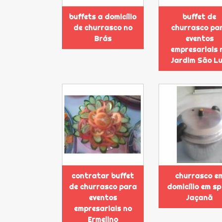
buffets a domicílio
buffet de
de churrasco no
churrasco pa
Brás
eventos
empresariais 
Jardim São Lu
contratar buffet
churrasco e
de churrasco para
domicílio em sp
eventos
Jaçanã
empresariais no
Ermelino