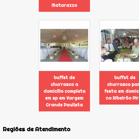
Matarazzo
buffet de
buffet de
churrasco a
churrasco pa
domicílio completo
festa em domicí
em sp em Vargem
no Ribeirão Pi
Grande Paulista
Regiões de Atendimento