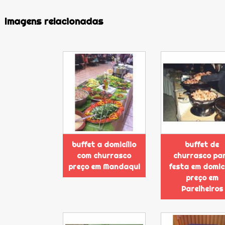
Imagens relacionadas
buffet a domicílio
buffet de
com churrasco
churrasco pa
preço em Mandaqui
festa em domicí
preço em
Parelheiros