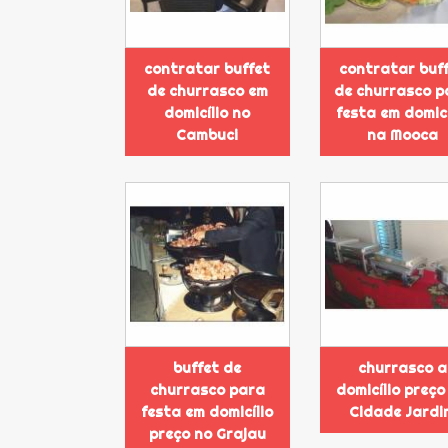
contratar buffet
contratar buf
de churrasco em
de churrasco p
domicílio no
festa em domicí
Cambuci
na Mooca
buffet de
churrasco a
churrasco para
domicílio preço
festa em domicílio
Cidade Jardi
preço no Grajau