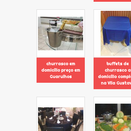
churrasco em
buffets de
domicílio preço em
churrasco a
Guarulhos
domicílio compl
na Vila Gusta