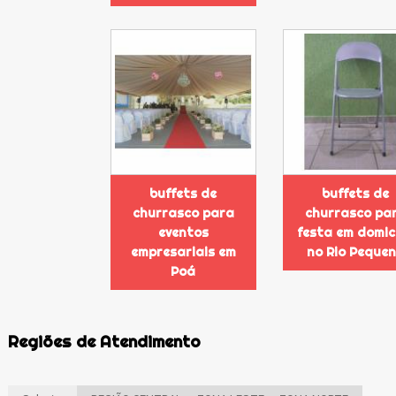
buffets de
buffets de
churrasco para
churrasco pa
eventos
festa em domicí
empresariais em
no Rio Peque
Poá
Regiões de Atendimento