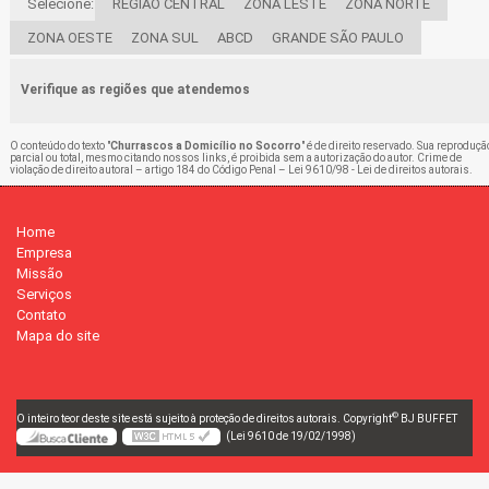
Selecione:
REGIÃO CENTRAL
ZONA LESTE
ZONA NORTE
ZONA OESTE
ZONA SUL
ABCD
GRANDE SÃO PAULO
Verifique as regiões que atendemos
O conteúdo do texto "
Churrascos a Domicílio no Socorro
" é de direito reservado. Sua reproduçã
parcial ou total, mesmo citando nossos links, é proibida sem a autorização do autor. Crime de
violação de direito autoral – artigo 184 do Código Penal –
Lei 9610/98 - Lei de direitos autorais
.
Home
Empresa
Missão
Serviços
Contato
Mapa do site
©
O inteiro teor deste site está sujeito à proteção de direitos autorais. Copyright
BJ BUFFET
(Lei 9610 de 19/02/1998)