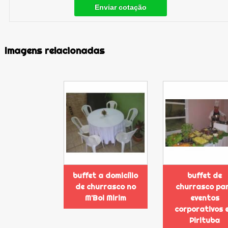
Enviar cotação
Imagens relacionadas
buffet a domicílio
buffet de
de churrasco no
churrasco pa
M'Boi Mirim
eventos
corporativos 
Pirituba