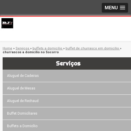
MENU
Home
»
Serviços
»
buffets a domicílio
»
buffet de churrasco em domicílio
»
churrascos a domicílio no Socorro
Serviços
Aluguel de Cadeiras
Aluguel de Mesas
Aluguel de Rechaud
Buffet Domicíliares
Buffets a Domicílio