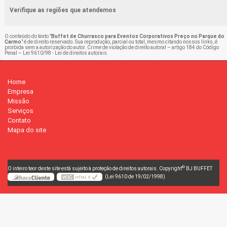
Verifique as regiões que atendemos
O conteúdo do texto "
Buffet de Churrasco para Eventos Corporativos Preço no Parque do
Carmo
" é de direito reservado. Sua reprodução, parcial ou total, mesmo citando nossos links, é
proibida sem a autorização do autor. Crime de violação de direito autoral – artigo 184 do Código
Penal –
Lei 9610/98 - Lei de direitos autorais
.
Home
Empresa
Missão
Serviços
Contato
Mapa do site
©
O inteiro teor deste site está sujeito à proteção de direitos autorais. Copyright
BJ BUFFET
(Lei 9610 de 19/02/1998)