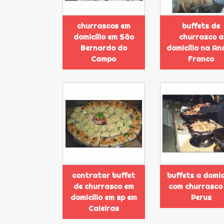
churrascos em
buffets de
domicílio em São
churrasco a
Bernardo do
domicílio na An
Campo
Franco
contratar buffet
buffets a domic
de churrasco em
com churrasco
domicílio em sp em
Perus
Caieiras