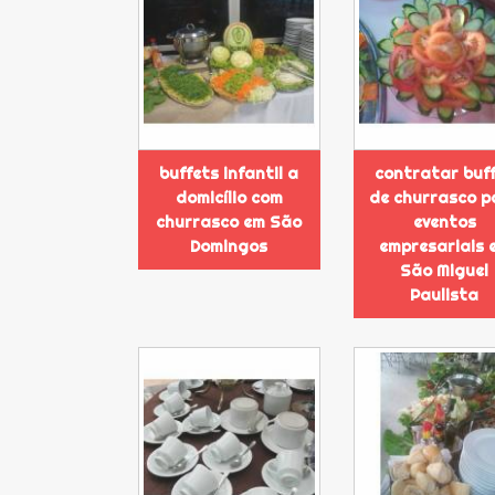
buffets infantil a
contratar buf
domicílio com
de churrasco p
churrasco em São
eventos
Domingos
empresariais 
São Miguel
Paulista