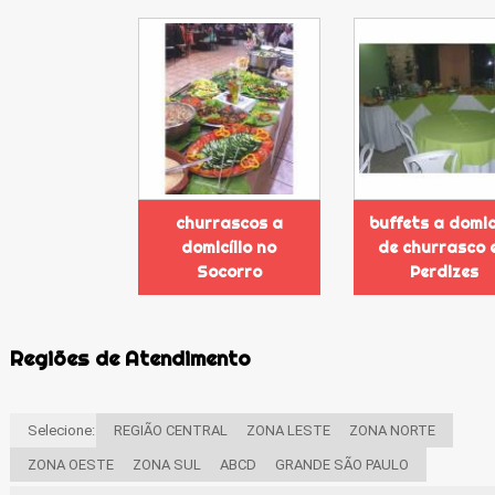
churrascos a
buffets a domic
domicílio no
de churrasco 
Socorro
Perdizes
Regiões de Atendimento
Selecione:
REGIÃO CENTRAL
ZONA LESTE
ZONA NORTE
ZONA OESTE
ZONA SUL
ABCD
GRANDE SÃO PAULO