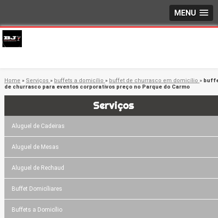
MENU
Home
»
Serviços
»
buffets a domicílio
»
buffet de churrasco em domicílio
»
buff
de churrasco para eventos corporativos preço no Parque do Carmo
Serviços
Aluguel de Cadeiras
Aluguel de Mesas
Aluguel de Rechaud
Buffet Domicíliares
Buffets a Domicílio