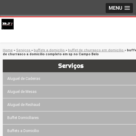
MENU
Home
»
Serviços
»
buffets a domicílio
»
buffet de churrasco em domicílio
»
buff
de churrasco a domicílio completo em sp no Campo Belo
Serviços
Aluguel de Cadeiras
Aluguel de Mesas
Aluguel de Rechaud
Buffet Domicíliares
Buffets a Domicílio