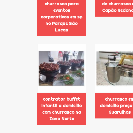
churrasco para
de churrasco 
eventos
Capão Redon
corporativos em sp
no Parque São
Lucas
contratar buffet
churrasco e
infantil a domicílio
domicílio preço
com churrasco na
Guarulhos
Zona Norte