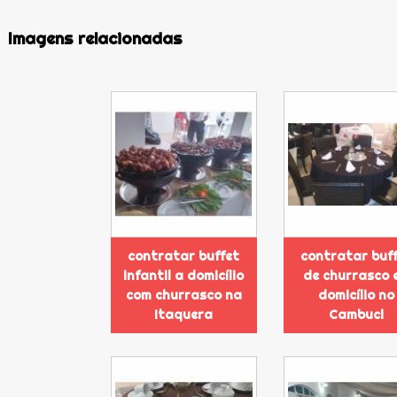
Imagens relacionadas
contratar buffet
contratar buf
infantil a domicílio
de churrasco 
com churrasco na
domicílio no
Itaquera
Cambuci