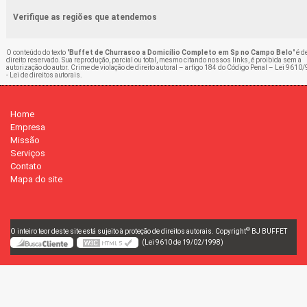
Verifique as regiões que atendemos
O conteúdo do texto "
Buffet de Churrasco a Domicílio Completo em Sp no Campo Belo
" é d
direito reservado. Sua reprodução, parcial ou total, mesmo citando nossos links, é proibida sem a
autorização do autor. Crime de violação de direito autoral – artigo 184 do Código Penal –
Lei 9610/
- Lei de direitos autorais
.
Home
Empresa
Missão
Serviços
Contato
Mapa do site
©
O inteiro teor deste site está sujeito à proteção de direitos autorais. Copyright
BJ BUFFET
(Lei 9610 de 19/02/1998)