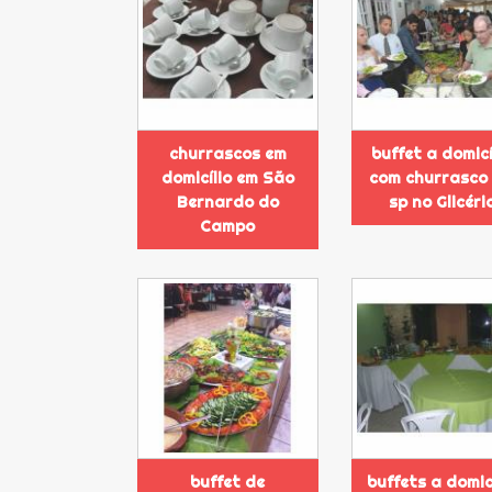
churrascos em
buffet a domicí
domicílio em São
com churrasco
Bernardo do
sp no Glicéri
Campo
buffet de
buffets a domic