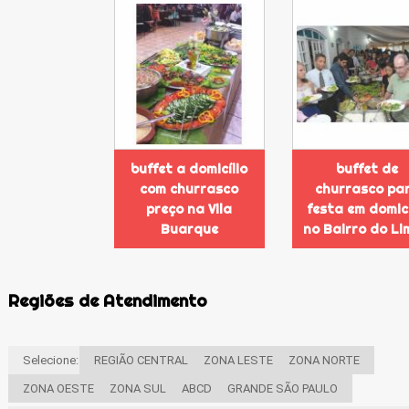
buffet a domicílio
buffet de
com churrasco
churrasco pa
preço na Vila
festa em domicí
Buarque
no Bairro do L
Regiões de Atendimento
Selecione:
REGIÃO CENTRAL
ZONA LESTE
ZONA NORTE
ZONA OESTE
ZONA SUL
ABCD
GRANDE SÃO PAULO