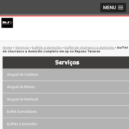
MENU
Home
»
Serviços
»
buffets a domicílio
»
buffet de churrasco a domicílio
»
buffet
de churrasco a domicílio completo em sp no Raposo Tavares
Serviços
Aluguel de Cadeiras
Aluguel de Mesas
Aluguel de Rechaud
Buffet Domicíliares
Buffets a Domicílio