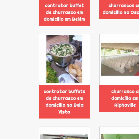
contratar buffet
churrascos e
de churrasco em
domicílio no Os
domicílio em Belém
contratar buffets
churrasco a
de churrasco em
domicílio em
domicílio na Bela
Alphaville
Vista