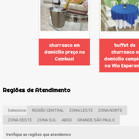
churrasco em
buffet de
domicílio preço no
churrasco a
Cambuci
domicílio compl
na Vila Espera
Regiões de Atendimento
Selecione:
REGIÃO CENTRAL
ZONA LESTE
ZONA NORTE
ZONA OESTE
ZONA SUL
ABCD
GRANDE SÃO PAULO
Verifique as regiões que atendemos