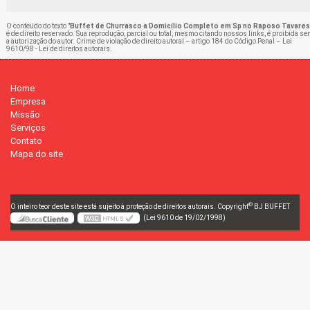
O conteúdo do texto "
Buffet de Churrasco a Domicílio Completo em Sp no Raposo Tavares
é de direito reservado. Sua reprodução, parcial ou total, mesmo citando nossos links, é proibida s
a autorização do autor. Crime de violação de direito autoral – artigo 184 do Código Penal –
Lei
9610/98 - Lei de direitos autorais
.
Home
Empresa
Missão
Serviços
Contato
Mapa do site
©
O inteiro teor deste site está sujeito à proteção de direitos autorais. Copyright
BJ BUFFET
(Lei 9610 de 19/02/1998)