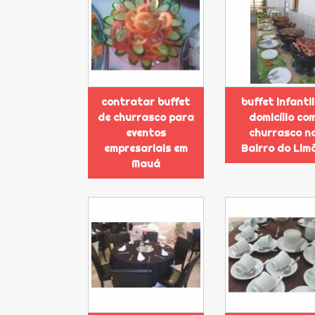
contratar buffet
buffet infantil
de churrasco para
domicílio co
eventos
churrasco n
empresariais em
Bairro do Lim
Mauá