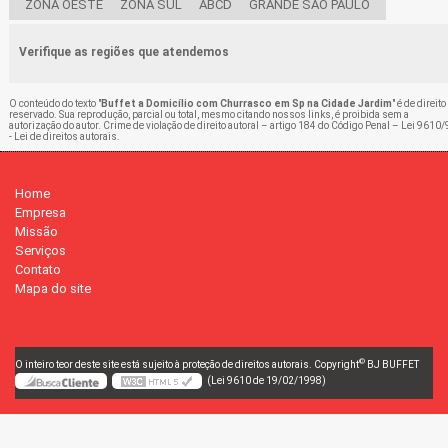
ZONA OESTE
ZONA SUL
ABCD
GRANDE SÃO PAULO
Verifique as regiões que atendemos
O conteúdo do texto "
Buffet a Domicílio com Churrasco em Sp na Cidade Jardim
" é de direito
reservado. Sua reprodução, parcial ou total, mesmo citando nossos links, é proibida sem a
autorização do autor. Crime de violação de direito autoral – artigo 184 do Código Penal –
Lei 9610/
- Lei de direitos autorais
.
Home
Empresa
Missão
Serviços
Contato
Mapa do site
©
O inteiro teor deste site está sujeito à proteção de direitos autorais. Copyright
BJ BUFFET
(Lei 9610 de 19/02/1998)