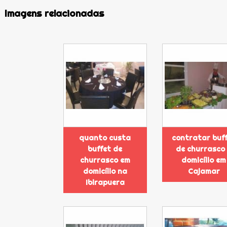
Imagens relacionadas
quanto custa
contratar buf
buffet de
de churrasco
churrasco em
domicílio em
domicílio na
Cajamar
Ibirapuera