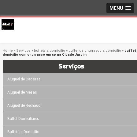
MENU
Home
»
Serviços
»
buffets a domicílio
»
buffet de churrasco a domicílio
»
buffet
domicílio com churrasco em sp na Cidade Jardim
Serviços
Aluguel de Cadeiras
Aluguel de Mesas
Aluguel de Rechaud
Buffet Domicíliares
Buffets a Domicílio