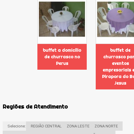
buffet a domicílio
buffet de
de churrasco no
churrasco pa
Perus
eventos
empresariais 
Pirapora do B
Jesus
Regiões de Atendimento
Selecione:
REGIÃO CENTRAL
ZONA LESTE
ZONA NORTE