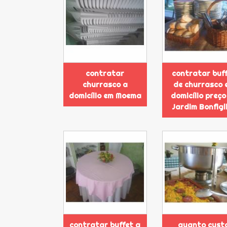
contratar
contratar buf
churrasco a
de churrasco 
domicílio em Moema
domicílio preço
Jardim Bonfigli
contratar buffet a
quanto cust