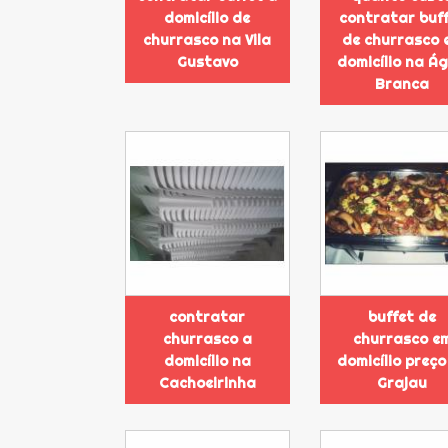
domicílio de
contratar buf
churrasco na Vila
de churrasco 
Gustavo
domicílio na Á
Branca
contratar
buffet de
churrasco a
churrasco e
domicílio na
domicílio preço
Cachoeirinha
Grajau