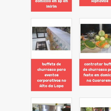
domicílio em sp em
Alphaville
Imirim
buffets de
contratar buf
churrasco para
de churrasco p
eventos
festa em domicí
corporativos no
na Guararem
Alto da Lapa