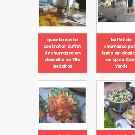
quanto custa
buffet de
contratar buffet
churrasco pa
de churrasco em
festa em domicí
domicílio na Vila
em sp na Cas
Medeiros
Verde