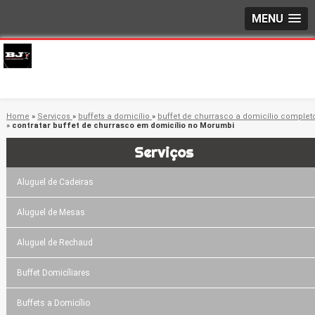
MENU
Home
»
Serviços
»
buffets a domicílio
»
buffet de churrasco a domicílio complet
»
contratar buffet de churrasco em domicílio no Morumbi
Serviços
Aluguel de Cadeiras
Aluguel de Mesas
Aluguel de Rechaud
Buffet Domicíliares
Buffets a Domicílio