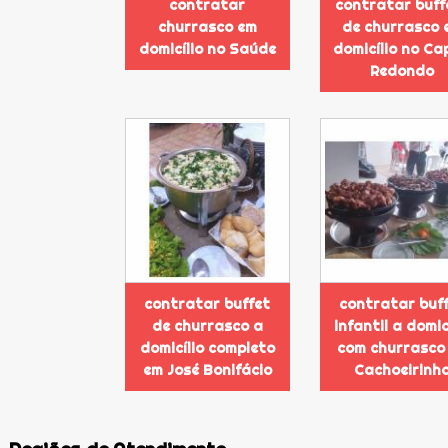
contratar
contratar buff
churrasco em
de churrasco 
domicílio no Saúde
domicílio no C
Redondo
contratar buffet
contratar buf
de churrasco a
infantil a domic
domicílio completo
com churrasco
em José Bonifácio
Cachoeirinh