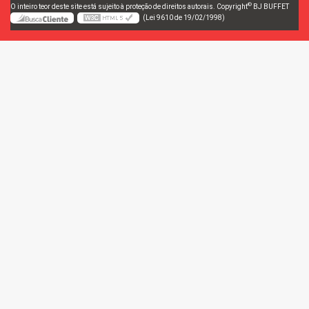
©
O inteiro teor deste site está sujeito à proteção de direitos autorais. Copyright
BJ BUFFET
(Lei 9610 de 19/02/1998)