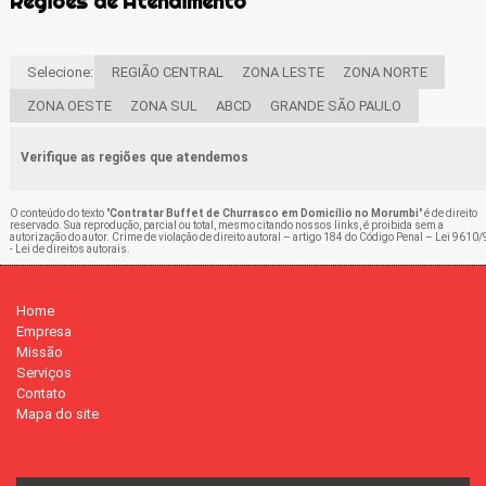
Regiões de Atendimento
Selecione:
REGIÃO CENTRAL
ZONA LESTE
ZONA NORTE
ZONA OESTE
ZONA SUL
ABCD
GRANDE SÃO PAULO
Verifique as regiões que atendemos
O conteúdo do texto "
Contratar Buffet de Churrasco em Domicílio no Morumbi
" é de direito
reservado. Sua reprodução, parcial ou total, mesmo citando nossos links, é proibida sem a
autorização do autor. Crime de violação de direito autoral – artigo 184 do Código Penal –
Lei 9610/
- Lei de direitos autorais
.
Home
Empresa
Missão
Serviços
Contato
Mapa do site