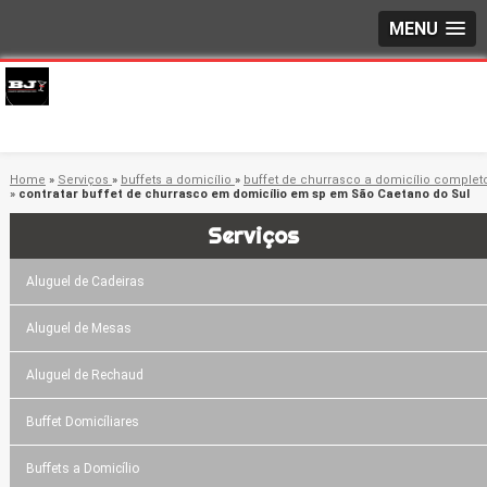
MENU
Home
»
Serviços
»
buffets a domicílio
»
buffet de churrasco a domicílio complet
»
contratar buffet de churrasco em domicílio em sp em São Caetano do Sul
Serviços
Aluguel de Cadeiras
Aluguel de Mesas
Aluguel de Rechaud
Buffet Domicíliares
Buffets a Domicílio