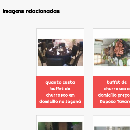
Imagens relacionadas
quanto custa
buffet de
buffet de
churrasco a
churrasco em
domicílio preço
domicílio no Jaçanã
Raposo Tavar