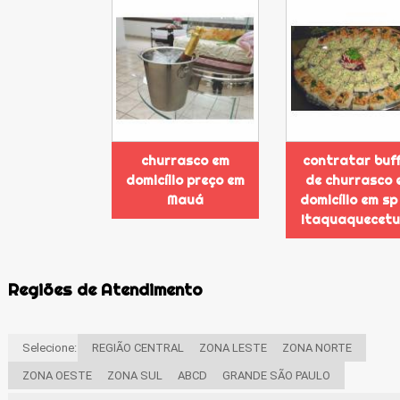
churrasco em
contratar buf
domicílio preço em
de churrasco 
Mauá
domicílio em sp
Itaquaquecet
Regiões de Atendimento
Selecione:
REGIÃO CENTRAL
ZONA LESTE
ZONA NORTE
ZONA OESTE
ZONA SUL
ABCD
GRANDE SÃO PAULO