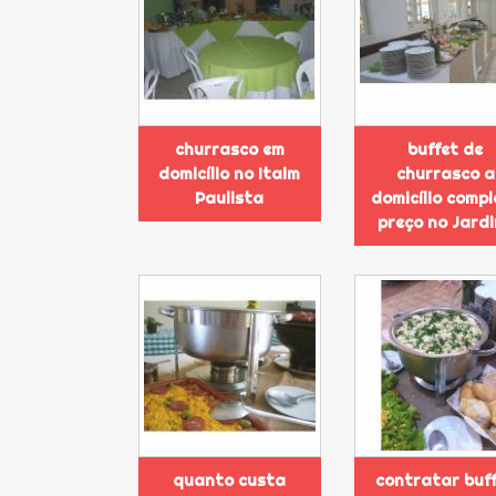
churrasco em
buffet de
domicílio no Itaim
churrasco a
Paulista
domicílio compl
preço no Jard
quanto custa
contratar buf