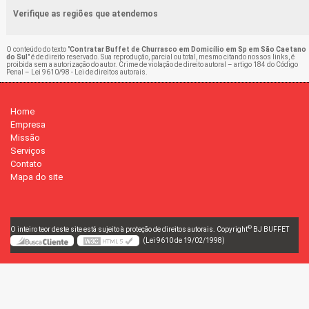
Verifique as regiões que atendemos
O conteúdo do texto "
Contratar Buffet de Churrasco em Domicílio em Sp em São Caetano
do Sul
" é de direito reservado. Sua reprodução, parcial ou total, mesmo citando nossos links, é
proibida sem a autorização do autor. Crime de violação de direito autoral – artigo 184 do Código
Penal –
Lei 9610/98 - Lei de direitos autorais
.
Home
Empresa
Missão
Serviços
Contato
Mapa do site
©
O inteiro teor deste site está sujeito à proteção de direitos autorais. Copyright
BJ BUFFET
(Lei 9610 de 19/02/1998)