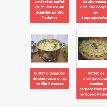
contratar buffet
de churrasco
de churrasco em
domicílio compl
domicílio na Vila
na
Medeiros
Itaquaquecet
buffet a domicílio
buffet de
de churrasco em sp
churrasco pa
na Vila Formosa
eventos
corporativos p
no Capão Redo