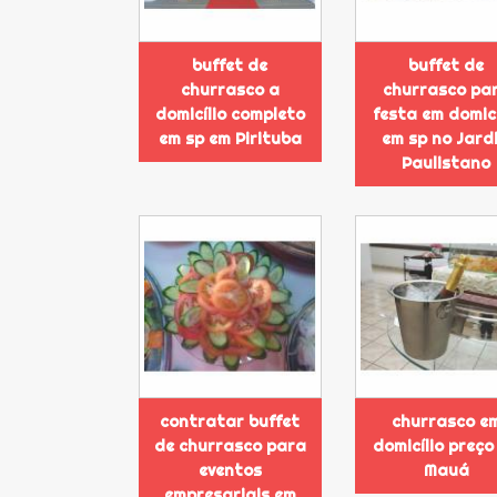
buffet de
buffet de
churrasco a
churrasco pa
domicílio completo
festa em domicí
em sp em Pirituba
em sp no Jard
Paulistano
contratar buffet
churrasco e
de churrasco para
domicílio preço
eventos
Mauá
empresariais em