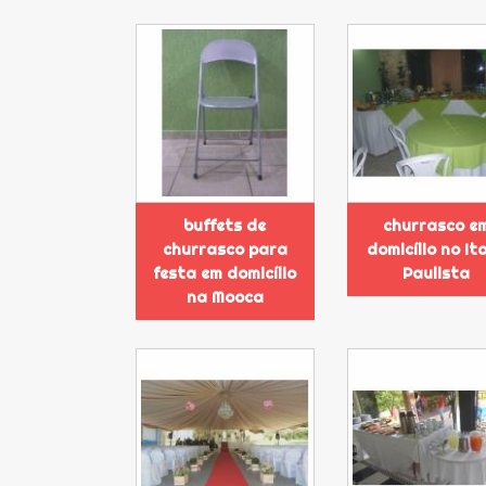
buffets de
churrasco e
churrasco para
domicílio no It
festa em domicílio
Paulista
na Mooca