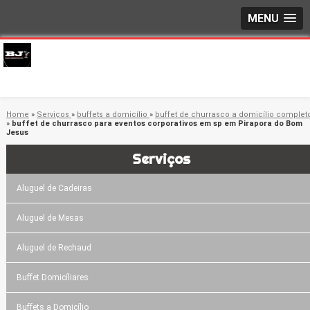
MENU
Home
»
Serviços
»
buffets a domicílio
»
buffet de churrasco a domicílio complet
»
buffet de churrasco para eventos corporativos em sp em Pirapora do Bom
Jesus
Serviços
Aluguel de Cadeiras
Aluguel de Mesas
Aluguel de Rechaud
Buffet Domicíliares
Buffets a Domicílio