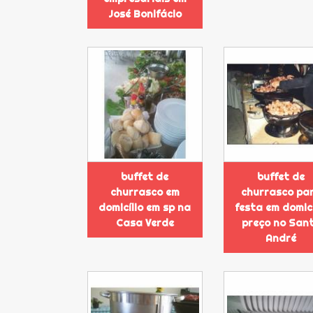
José Bonifácio
buffet de
buffet de
churrasco em
churrasco pa
domicílio em sp na
festa em domicí
Casa Verde
preço no San
André