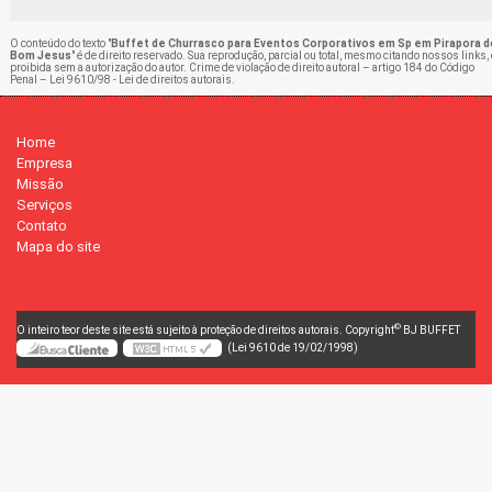
O conteúdo do texto "
Buffet de Churrasco para Eventos Corporativos em Sp em Pirapora d
Bom Jesus
" é de direito reservado. Sua reprodução, parcial ou total, mesmo citando nossos links, 
proibida sem a autorização do autor. Crime de violação de direito autoral – artigo 184 do Código
Penal –
Lei 9610/98 - Lei de direitos autorais
.
Home
Empresa
Missão
Serviços
Contato
Mapa do site
©
O inteiro teor deste site está sujeito à proteção de direitos autorais. Copyright
BJ BUFFET
(Lei 9610 de 19/02/1998)