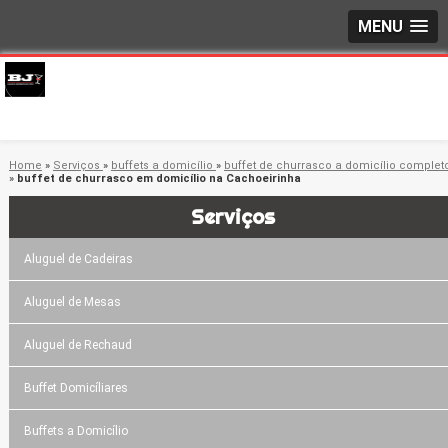
MENU
Home
»
Serviços
»
buffets a domicílio
»
buffet de churrasco a domicílio complet
»
buffet de churrasco em domicílio na Cachoeirinha
Serviços
Aluguel de Cadeiras
Aluguel de Mesas
Aluguel de Rechaud
Buffet Domicíliares
Buffets a Domicílio