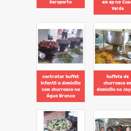
Aeroporto
em sp na Cas
Verde
contratar buffet
buffets de
infantil a domicílio
churrasco e
com churrasco na
domicílio no Ja
Água Branca