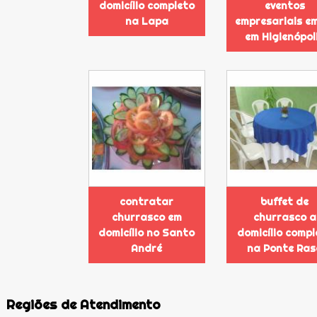
domicílio completo
eventos
na Lapa
empresariais e
em Higienópol
contratar
buffet de
churrasco em
churrasco a
domicílio no Santo
domicílio compl
André
na Ponte Ras
Regiões de Atendimento