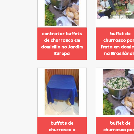
contratar buffets
buffet de
de churrasco em
churrasco pa
domicílio no Jardim
festa em domicí
Europa
na Brasilând
buffets de
buffet de
churrasco a
churrasco pa