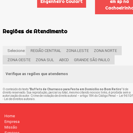
Engenheiro Goulart
em sp na
Cachoeirinh
Regiões de Atendimento
Selecione:
REGIÃO CENTRAL
ZONA LESTE
ZONA NORTE
ZONA OESTE
ZONA SUL
ABCD
GRANDE SÃO PAULO
Verifique as regiões que atendemos
O conteúdo do texto "
Buffets de Churrasco para Festa em Domicílio no Bom Retiro
" é de
direito reservado. Sua reprodução, parcial ou total, mesmo citando nossos links, é proibida sem a
autorização do autor. Crime de violação de direito autoral – artigo 184 do Código Penal –
Lei 9610/
- Lei de direitos autorais
.
Home
Empresa
Missão
Serviços