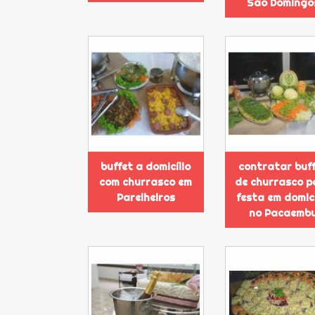
São Domingo
buffet a domicílio
contratar buf
com churrasco em
de churrasco p
Parelheiros
festa em domicí
no Pacaemb