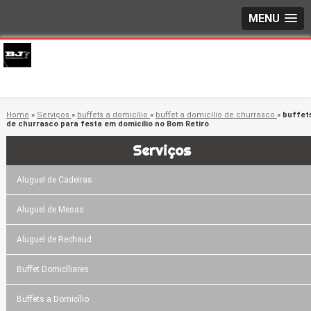
MENU
Home
»
Serviços
»
buffets a domicílio
»
buffet a domicílio de churrasco
»
buffet
de churrasco para festa em domicílio no Bom Retiro
Serviços
Aluguel de Cadeiras
Aluguel de Mesas
Aluguel de Rechaud
Buffet Domicíliares
Buffets a Domicílio