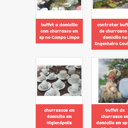
buffet a domicílio
contratar buf
com churrasco em
de churrasco
sp no Campo Limpo
domicílio no
Engenheiro Gou
churrascos em
buffet de
domicílio em
churrasco e
Higienópolis
domicílio em sp