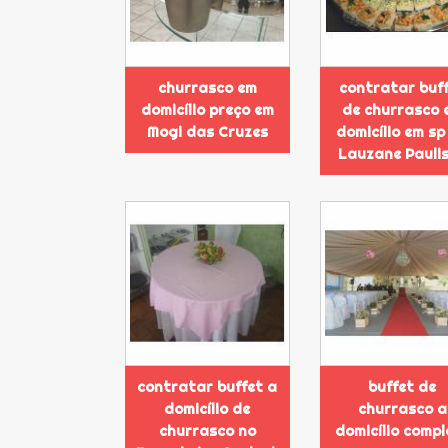
churrasco em
contratar buf
domicílio preço em
de churrasco 
Mogi das Cruzes
domicílio em sp
Lauzane Pauli
contratar buffet a
buffet de
domicílio de
churrasco a
churrasco no
domicílio compl