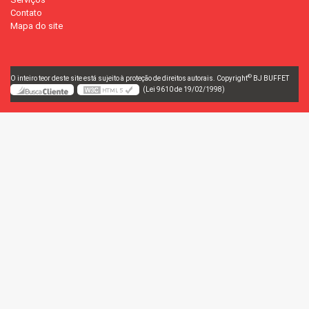
Contato
Mapa do site
©
O inteiro teor deste site está sujeito à proteção de direitos autorais. Copyright
BJ BUFFET
(Lei 9610 de 19/02/1998)