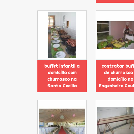
buffet infantil a
contratar buf
domicílio com
de churrasco
churrasco na
domicílio no
Santa Cecília
Engenheiro Gou