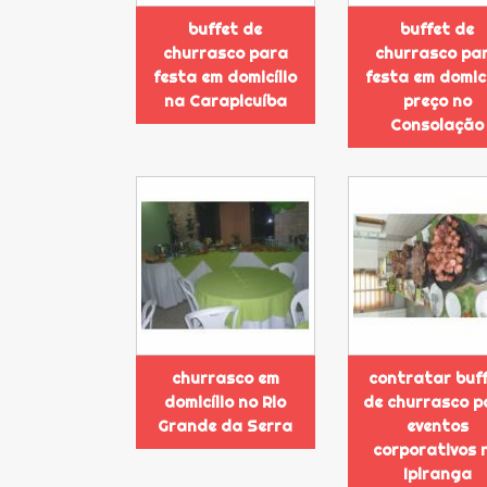
buffet de
buffet de
churrasco para
churrasco pa
festa em domicílio
festa em domicí
na Carapicuíba
preço no
Consolação
churrasco em
contratar buf
domicílio no Rio
de churrasco p
Grande da Serra
eventos
corporativos 
Ipiranga