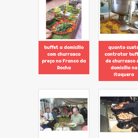
buffet a domicílio
quanto cust
com churrasco
contratar buf
preço no Franco da
de churrasco 
Rocha
domicílio na
Itaquera