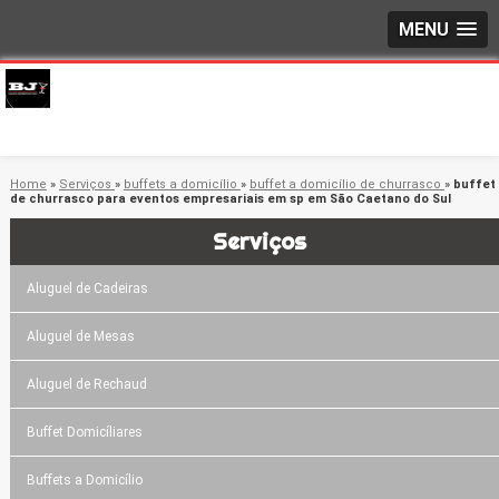
MENU
Home
»
Serviços
»
buffets a domicílio
»
buffet a domicílio de churrasco
»
buffet
de churrasco para eventos empresariais em sp em São Caetano do Sul
Serviços
Aluguel de Cadeiras
Aluguel de Mesas
Aluguel de Rechaud
Buffet Domicíliares
Buffets a Domicílio