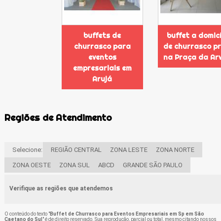
buffets de
buffet a domicí
churrasco para
de churrasco p
eventos
na Praça da Ar
empresariais em
Arujá
Regiões de Atendimento
Selecione:
REGIÃO CENTRAL
ZONA LESTE
ZONA NORTE
ZONA OESTE
ZONA SUL
ABCD
GRANDE SÃO PAULO
Verifique as regiões que atendemos
O conteúdo do texto "
Buffet de Churrasco para Eventos Empresariais em Sp em São
Caetano do Sul
" é de direito reservado. Sua reprodução, parcial ou total, mesmo citando nossos