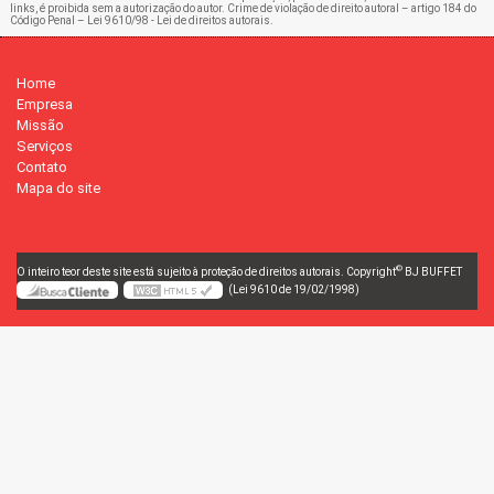
links, é proibida sem a autorização do autor. Crime de violação de direito autoral – artigo 184 do
Código Penal –
Lei 9610/98 - Lei de direitos autorais
.
Home
Empresa
Missão
Serviços
Contato
Mapa do site
©
O inteiro teor deste site está sujeito à proteção de direitos autorais. Copyright
BJ BUFFET
(Lei 9610 de 19/02/1998)