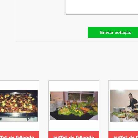
Enviar cotação
fet de feijoada
buffet de feijoada
buffet de 