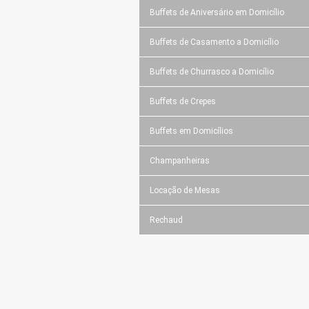
Buffets de Aniversário em Domicílio
Buffets de Casamento a Domicílio
Buffets de Churrasco a Domicílio
Buffets de Crepes
Buffets em Domicílios
Champanheiras
Locação de Mesas
Rechaud