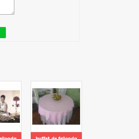
feijoada
buffet de feijoada