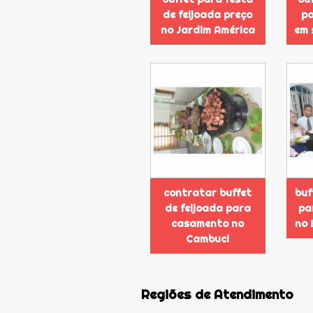
de feijoada preço
p
no Jardim América
em 
contratar buffet
buf
de feijoada para
pa
casamento no
no 
Cambuci
Regiões de Atendimento