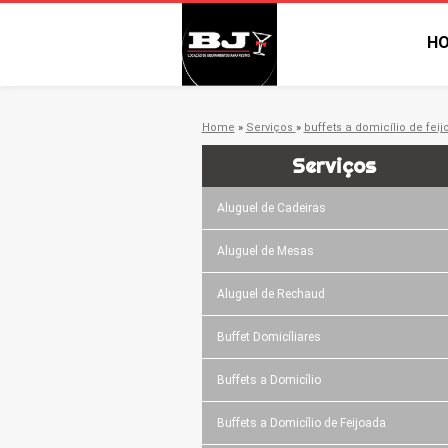
H
Home
»
Serviços
»
buffets a domicílio de fei
Serviços
Aluguel de Cadeiras
Aluguel de Mesas
Aluguel de Rechaud
Buffet Domicíliares
Buffets a Domicílio
Buffets a Domicílio de Feijoada