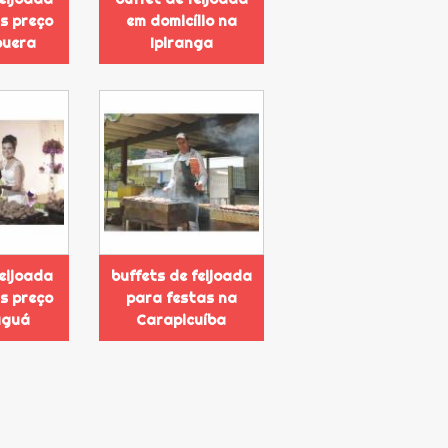
s preço
em domicílio na
puera
Ipiranga
feijoada
buffets de feijoada
s preço
para festas na
aguá
Carapicuíba