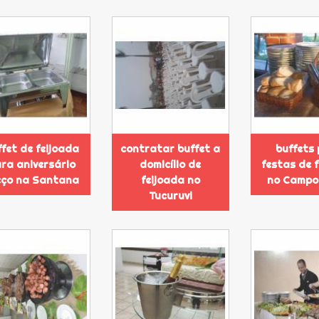
fet de feijoada
contratar buffet a
buffets
ra aniversário
domicílio de
festas de 
eço na Santana
feijoada no
no Campo
Tucuruvi