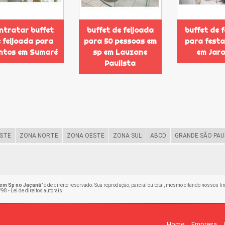
ntratar buffet
buffet de feijoada
buffet de 
 feijoada para
para 50 pessoas em
para festa
ntos em Sumaré
sp em Lauzane
em Jar
Paulista
STE
ZONA NORTE
ZONA OESTE
ZONA SUL
ABCD
GRANDE SÃO PAU
 em Sp no Jaçanã
" é de direito reservado. Sua reprodução, parcial ou total, mesmo citando nossos li
98 - Lei de direitos autorais
.
Home
Empresa