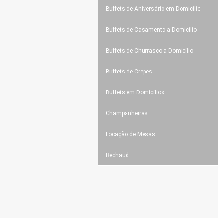
Buffets de Aniversário em Domicílio
Buffets de Casamento a Domicílio
Buffets de Churrasco a Domicílio
Buffets de Crepes
Buffets em Domicílios
Champanheiras
Locação de Mesas
Rechaud