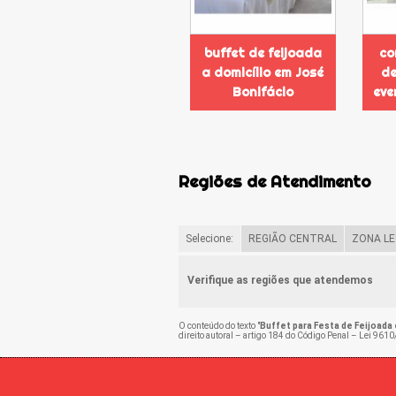
buffet de feijoada
co
a domicílio em José
de
Bonifácio
eve
Regiões de Atendimento
Selecione:
REGIÃO CENTRAL
ZONA LE
Verifique as regiões que atendemos
O conteúdo do texto "
Buffet para Festa de Feijoada
direito autoral – artigo 184 do Código Penal –
Lei 9610/