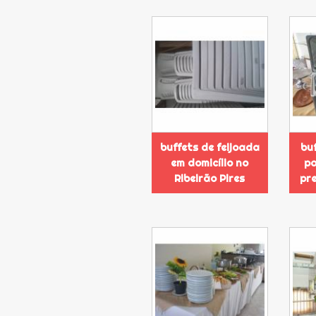
buffets de feijoada
buf
em domicílio no
pa
Ribeirão Pires
pr