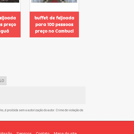
feijoada
buffet de feijoada
s preço
para 100 pessoas
aguá
preço no Cambuci
LO
nks, é proibida sem a autorização do autor. Crime de violação de
Missão
Serviços
Contato
Mapa do site