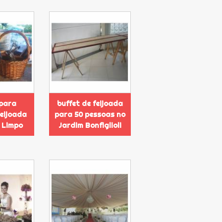
 para
buffet de feijoada
feijoada
para 50 pessoas no
 Limpo
Jardim Bonfiglioli