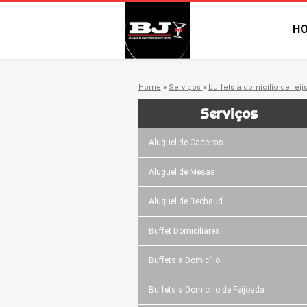
H
Home
»
Serviços
»
buffets a domicílio de fei
Serviços
Aluguel de Cadeiras
Aluguel de Mesas
Aluguel de Rechaud
Buffet Domicíliares
Buffets a Domicílio
Buffets a Domicílio de Feijoada