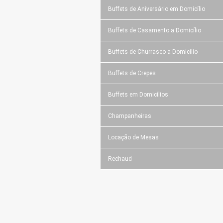
Buffets de Aniversário em Domicílio
Buffets de Casamento a Domicílio
Buffets de Churrasco a Domicílio
Buffets de Crepes
Buffets em Domicílios
Champanheiras
Locação de Mesas
Rechaud