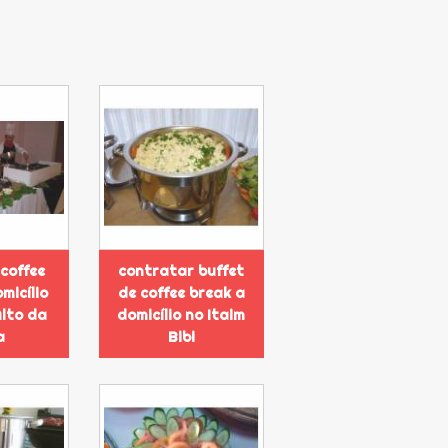
 coffee
contratar buffet
micílio
de coffee break a
Alto da
domicílio no Itaim
a
Bibi