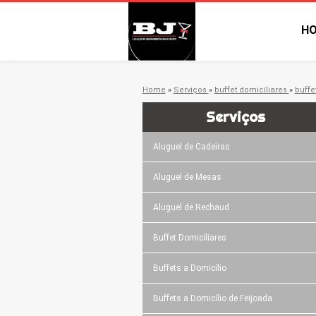
H
Home
»
Serviços
»
buffet domicíliares
»
buffe
Serviços
Aluguel de Cadeiras
Aluguel de Mesas
Aluguel de Rechaud
Buffet Domicíliares
Buffets a Domicílio
Buffets a Domicílio de Feijoada