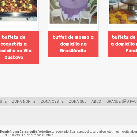
buffets de
buffet de massa a
buffets de
coquetéis a
domicílio na
a domicílio
micílio na Vila
Brasilândia
Fun
Gustavo
STE
ZONA NORTE
ZONA OESTE
ZONA SUL
ABCD
GRANDE SÃO PAU
Domicílio na Carapicuíba
" é de direito reservado. Sua reprodução, parcial ou total, mesmo citando 
 –
Lei 9610/98 - Lei de direitos autorais
.