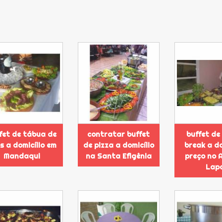
fet de tábua de
contratar buffet
buffet de
os a domicílio em
de pizza a domicílio
break a do
Mandaqui
na Santa Efigênia
preço no 
Lap