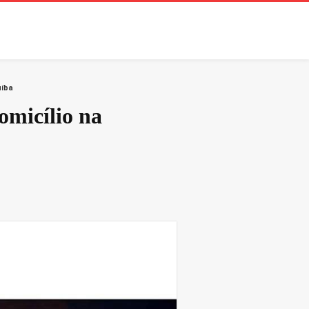
uíba
omicílio na