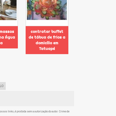
 massas
contratar buffet
 na Água
de tábua de frios a
da
domicílio em
Tatuapé
LO
nossos links, é proibida sem a autorização do autor. Crime de