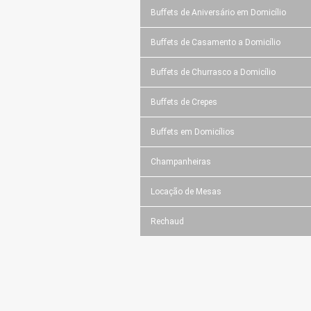
Buffets de Aniversário em Domicílio
Buffets de Casamento a Domicílio
Buffets de Churrasco a Domicílio
Buffets de Crepes
Buffets em Domicílios
Champanheiras
Locação de Mesas
Rechaud