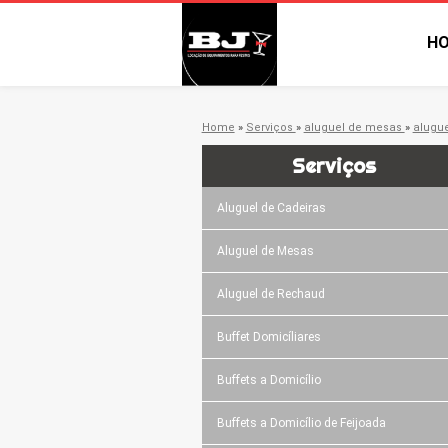
H
Home
»
Serviços
»
aluguel de mesas
»
alugu
Serviços
Aluguel de Cadeiras
Aluguel de Mesas
Aluguel de Rechaud
Buffet Domicíliares
Buffets a Domicílio
Buffets a Domicílio de Feijoada