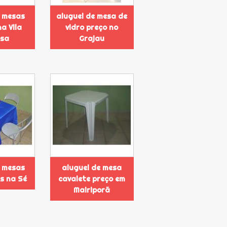
e mesas
aluguel de mesa de
a Vila
vidro preço no
sa
Grajau
e mesas
aluguel de mesa
s na Sé
cavalete preço em
Mairiporã