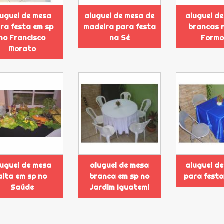
luguel de mesa
aluguel de mesa de
aluguel d
ra festa em sp
madeira para festa
brancas n
no Francisco
na Sé
Formo
Morato
luguel de mesa
aluguel de mesa
aluguel d
alta em sp no
branca em sp no
para festa
Saúde
Jardim Iguatemi