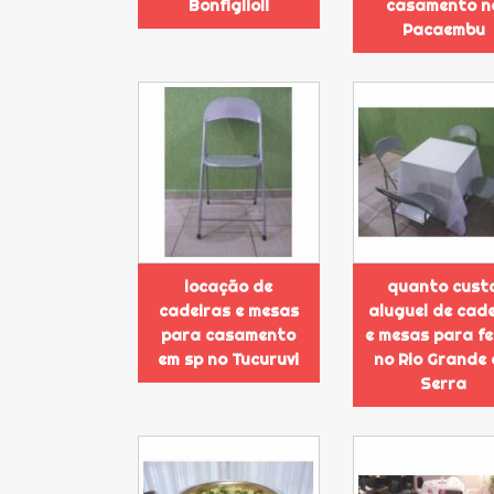
Bonfiglioli
casamento n
Pacaembu
locação de
quanto cust
cadeiras e mesas
aluguel de cad
para casamento
e mesas para f
em sp no Tucuruvi
no Rio Grande
Serra