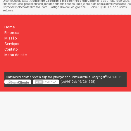
O conteúdo do texto "
Aluguel de Cadeiras e Mesas Preço em Cajamar
" é de direito reservado.
Sua reprodução, parcial ou total, mesmo citando nossos links, é proibida sem a autorização do auto
Crime de violação de direito autoral – artigo 184 do Código Penal –
Lei 9610/98 - Lei de direitos
autorais
.
Home
Empresa
Missão
Serviços
Contato
Mapa do site
©
O inteiro teor deste site está sujeito à proteção de direitos autorais. Copyright
BJ BUFFET
(Lei 9610 de 19/02/1998)