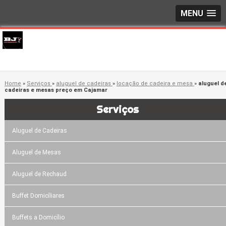
MENU
Home
»
Serviços
»
aluguel de cadeiras
»
locação de cadeira e mesa
»
aluguel d
cadeiras e mesas preço em Cajamar
Serviços
Aluguel de Cadeiras
Aluguel de Mesas
Aluguel de Rechaud
Buffet Domicíliares
Buffets a Domicílio