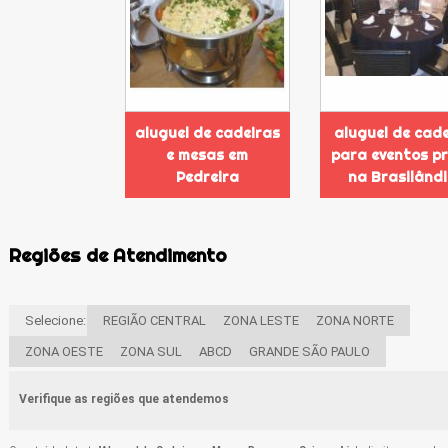
aluguel de cadeiras
aluguel de cad
e mesas em
para eventos p
Pedreira
na Brasilând
Regiões de Atendimento
Selecione:
REGIÃO CENTRAL
ZONA LESTE
ZONA NORTE
ZONA OESTE
ZONA SUL
ABCD
GRANDE SÃO PAULO
Verifique as regiões que atendemos