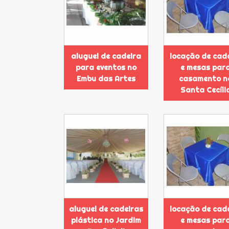
aluguel de cadeira
locação de cad
para eventos no
e mesas par
Embu das Artes
casamento n
Santa Cecíli
aluguel de cadeiras
locação de cad
plástica no Jardim
e mesas par